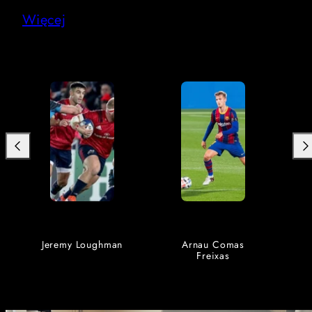
Więcej
Poprzedni
Dal
Arnau Comas
Sean Murphy
Freixas
Bunting