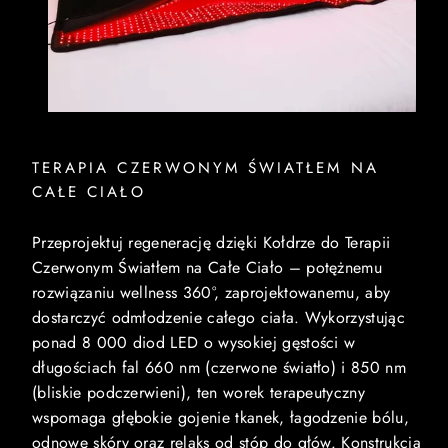
TERAPIA CZERWONYM ŚWIATŁEM NA
CAŁE CIAŁO
Przeprojektuj regenerację dzięki Kołdrze do Terapii
Czerwonym Światłem na Całe Ciało – potężnemu
rozwiązaniu wellness 360°, zaprojektowanemu, aby
dostarczyć odmłodzenie całego ciała. Wykorzystując
ponad 8 000 diod LED o wysokiej gęstości w
długościach fal 660 nm (czerwone światło) i 850 nm
(bliskie podczerwieni), ten worek terapeutyczny
wspomaga głębokie gojenie tkanek, łagodzenie bólu,
odnowę skóry oraz relaks od stóp do głów. Konstrukcja