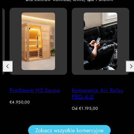
Poprzedni
Dal
na
Kompresja Air Relax
Komora leżąca
PRO 4.0
hiperbaryczna do
terapii tlenowej
Regularna
Od
€1.195,00
cena
Regularna
Od
€32.750,00
cena
Zobacz wszystkie komercyjne